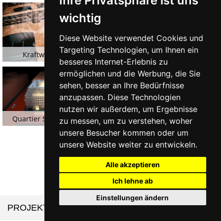
Ihre Privatsphäre ist uns
wichtig
Diese Website verwendet Cookies und
Targeting Technologien, um Ihnen ein
Kraftwerk Hamburg
British American Tobacco
besseres Internet-Erlebnis zu
Hamburg
ermöglichen und die Werbung, die Sie
sehen, besser an Ihre Bedürfnisse
anzupassen. Diese Technologien
nutzen wir außerdem, um Ergebnisse
Quartier Stadtmitte Berlin
Einkaufszentrum Ingolstadt
zu messen, um zu verstehen, woher
unsere Besucher kommen oder um
unsere Website weiter zu entwickeln.
Alle akzeptieren
Ich lehne ab
Einstellungen ändern
PROJEKTE