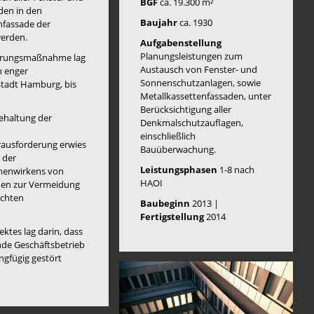
BGF
ca. 19.300 m²
den in den
Baujahr
ca. 1930
nfassade der
werden.
Aufgabenstellung
Planungsleistungen zum
nierungsmaßnahme lag
Austausch von Fenster- und
n enger
Sonnenschutzanlagen, sowie
tadt Hamburg, bis
Metallkassettenfassaden, unter
Berücksichtigung aller
behaltung der
Denkmalschutzauflagen,
einschließlich
rausforderung erwies
Bauüberwachung.
 der
Leistungsphasen
1-8 nach
menwirkens von
HAOI
en zur Vermeidung
schten
Baubeginn
2013 |
Fertigstellung
2014
ktes lag darin, dass
ende Geschäftsbetrieb
ngfügig gestört