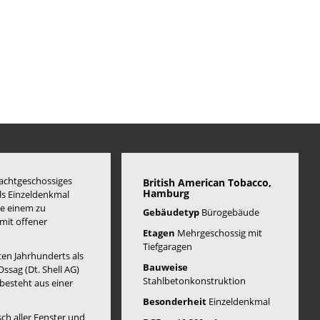
 achtgeschossiges
British American Tobacco,
Hamburg
ls Einzeldenkmal
ie einem zu
Gebäudetyp
Bürogebäude
mit offener
Etagen
Mehrgeschossig mit
Tiefgaragen
ten Jahrhunderts als
Bauweise
sag (Dt. Shell AG)
Stahlbetonkonstruktion
besteht aus einer
Besonderheit
Einzeldenkmal
h aller Fenster und