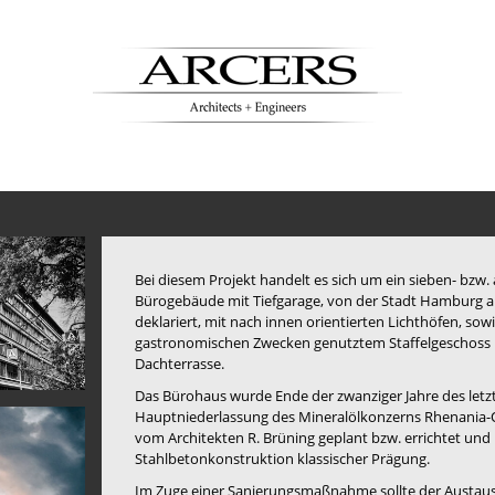
Bei diesem Projekt handelt es sich um ein sieben- bzw.
Bürogebäude mit Tiefgarage, von der Stadt Hamburg a
deklariert, mit nach innen orientierten Lichthöfen, sow
gastronomischen Zwecken genutztem Staffelgeschoss 
Dachterrasse.
Das Bürohaus wurde Ende der zwanziger Jahre des letz
Hauptniederlassung des Mineralölkonzerns Rhenania-Os
vom Architekten R. Brüning geplant bzw. errichtet und 
Stahlbetonkonstruktion klassischer Prägung.
Im Zuge einer Sanierungsmaßnahme sollte der Austausc