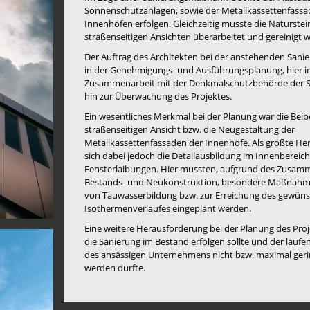
Sonnenschutzanlagen, sowie der Metallkassettenfassa
Innenhöfen erfolgen. Gleichzeitig musste die Naturstei
straßenseitigen Ansichten überarbeitet und gereinigt 
Der Auftrag des Architekten bei der anstehenden Sa
in der Genehmigungs- und Ausführungsplanung, hier i
Zusammenarbeit mit der Denkmalschutzbehörde der S
hin zur Überwachung des Projektes.
Ein wesentliches Merkmal bei der Planung war die Bei
straßenseitigen Ansicht bzw. die Neugestaltung der
Metallkassettenfassaden der Innenhöfe. Als größte He
sich dabei jedoch die Detailausbildung im Innenbereich
Fensterlaibungen. Hier mussten, aufgrund des Zusam
Bestands- und Neukonstruktion, besondere Maßnahm
von Tauwasserbildung bzw. zur Erreichung des gewün
Isothermenverlaufes eingeplant werden.
Eine weitere Herausforderung bei der Planung des Proje
die Sanierung im Bestand erfolgen sollte und der lauf
des ansässigen Unternehmens nicht bzw. maximal geri
werden durfte.